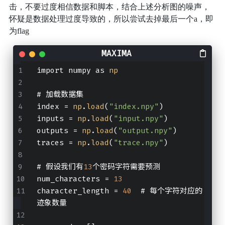
击，不要过度相信数据和脚本，结合上述分析图的噪声，
怀疑是数据处理过度导致的，所以尝试去掉最后一个a，即
为flag
import numpy as 
np
# 加载数据集
index = 
np
.
load
(
"index.npy"
)
inputs = 
np
.
load
(
"input.npy"
)
outputs = 
np
.
load
(
"output.npy"
)
traces = 
np
.
load
(
"trace.npy"
)
# 假设我们有
13
个密码字符需要预测
num_characters = 
13
character_length = 
40
  # 每个字符对应的
迹象数量