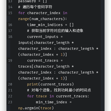
password = []
# 遍历每个密码字符
for
 character_index 
in
range
(num_characters):
    time_min_indices = []
    # 获取当前字符对应的输入和迹象
    current_inputs = 
inputs[character_length * 
character_index : character_length * 
(character_index + 
1
)]
    current_traces = 
traces[character_length * 
character_index : character_length * 
(character_index + 
1
)]
print
(current_traces)
    # 对每个迹象，找到功耗最小的时间点
for
trace
in
 current_traces:
        min_time_index = 
np
.argmin(
trace
)