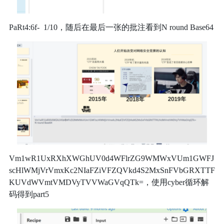
PaRt4:6f- 1/10，随后在最后一张的批注看到N round Base64
Vm1wR1UxRXhXWGhUV0d4WFlrZG9WMWxVUm1GWFJ
scHlWMjVrVmxKc2NIaFZiVFZQVkd4S2MxSnFVbGRXTTF
KUVdWVmtVMDVyTVVWaGVqQTk=，使用cyber循环解
码得到part5