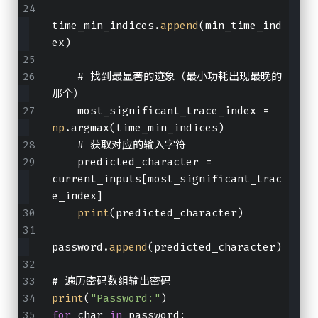
time_min_indices.
append
(min_time_ind
ex)
    # 找到最显著的迹象（最小功耗出现最晚的
那个）
    most_significant_trace_index = 
np
.argmax(time_min_indices)
    # 获取对应的输入字符
    predicted_character = 
current_inputs[most_significant_trac
e_index]
print
(predicted_character)
password.
append
(predicted_character)
# 遍历密码数组输出密码
print
(
"Password:"
)
for
 char 
in
 password: