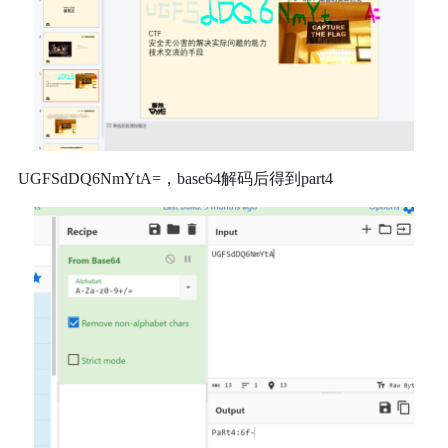
UGFSdDQ6NmYtA=，base64解码后得到part4