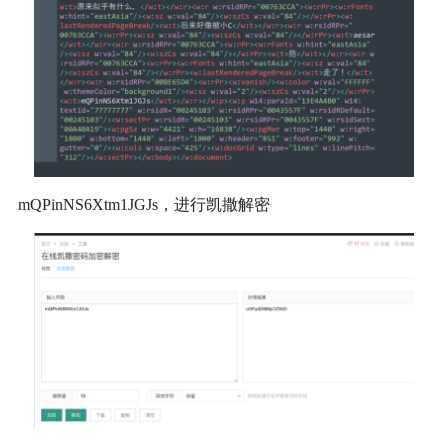
mQPinNS6Xtm1JGJs，进行凯撒解密