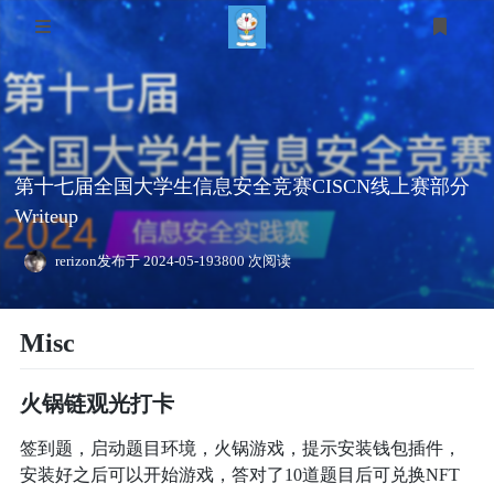
首页
运维
第十七届全国大学生信息安全竞赛CISCN线上赛部分
CODE
Writeup
小工具
rerizon
发布于 2024-05-19
3800 次阅读
音乐解锁
时光轴
Misc
CTF
元素周期表
登录
大佬聚集地
Mikutap小游戏
火锅链观光打卡
一些安利
签到题，启动题目环境，火锅游戏，提示安装钱包插件，
Rotopo小游戏
安装好之后可以开始游戏，答对了10道题目后可兑换NFT
免费API
About