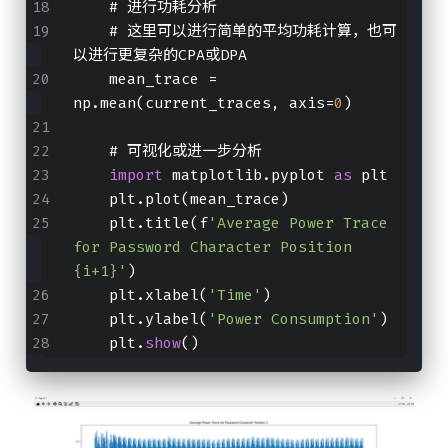
    # 进行功耗分析
    # 这里可以进行简单的平均功耗计算，也可
以进行更复杂的CPA或DPA
    mean_trace = 
np.mean(current_traces, axis=
0
)
    # 可视化或进一步分析
import
 matplotlib.pyplot 
as
 plt
    plt.plot(mean_trace)
    plt.title(f
'Average Power Trace 
for Password Character Position 
{i+1}'
)
    plt.xlabel(
'Time'
)
    plt.ylabel(
'Power Consumption'
)
    plt.
show
()