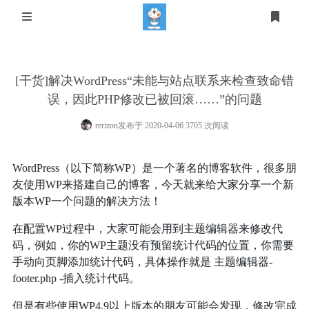
首页
[干货]解决WordPress“未能与站点联系来检查致命错
运维
误，因此PHP修改已被回滚……”的问题
CODE
rerizon
发布于 2020-04-06 3705 次阅读
小工具
WordPress（以下简称WP）是一个著名的博客软件，很多朋
音乐解锁
友使用WP来搭建自己的博客，今天就来给大家分享一个新
时光轴
版本WP一个问题的解决方法！
CTF
元素周期表
在配置WP过程中，大家可能会用到主题编辑器来修改代
登录
码，例如，你的WP主题没有预留统计代码的位置，你需要
大佬聚集地
Mikutap小游戏
手动向页脚添加统计代码，具体操作就是 主题编辑器-
一些安利
footer.php -插入统计代码。
Rotopo小游戏
免费API
但是有些使用WP4.9以上版本的朋友可能会发现，修改完成
About