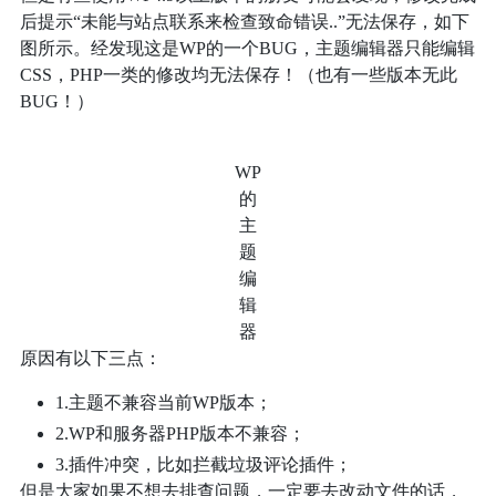
KTX进制转换
后提示“未能与站点联系来检查致命错误..”无法保存，如下
IDC – 雨云
图所示。经发现这是WP的一个BUG，主题编辑器只能编辑
Cyberchef
CSS，PHP一类的修改均无法保存！（也有一些版本无此
Airport – Glados
BUG！）
零宽字符加密
鼠标测试
WP
的
主
题
编
辑
器
原因有以下三点：
1.主题不兼容当前WP版本；
2.WP和服务器PHP版本不兼容；
3.插件冲突，比如拦截垃圾评论插件；
但是大家如果不想去排查问题，一定要去改动文件的话，